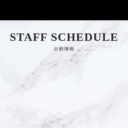
STAFF SCHEDULE
出勤情報