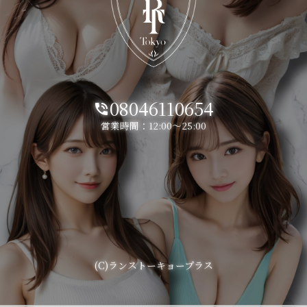
08046110654
phone_in_talk
営業時間：12:00～25:00
(C)ランストーキョープラス