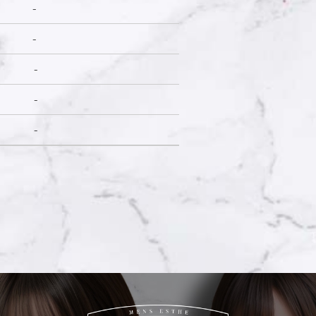
-
-
-
-
-