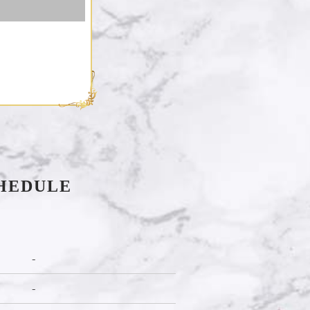
HEDULE
-
-