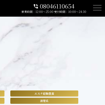
08046110654
phone_in_talk
営業時間：12:00～25:00
受付時間：10:00～24:30
エステ経験豊富
清楚系