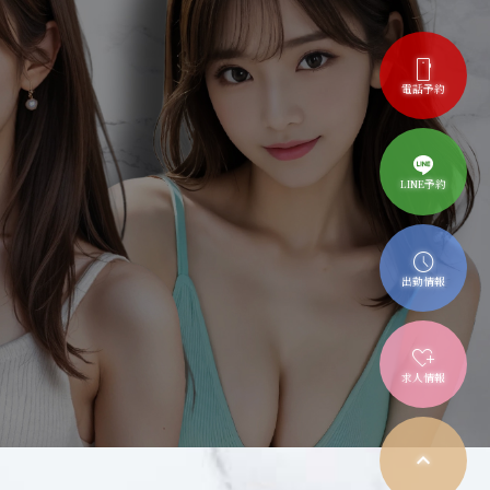
smartphone
電話予約
LINE予約
schedule
出勤情報
heart_plus
求人情報
expand_less