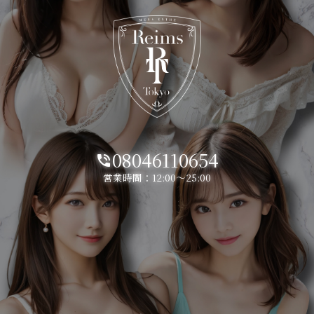
08046110654
phone_in_talk
営業時間：12:00～25:00