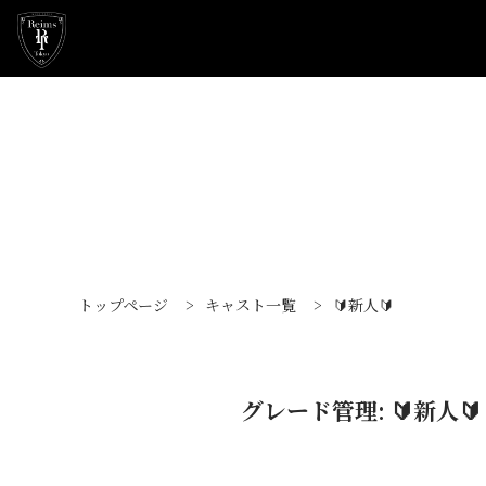
トップページ
>
キャスト一覧
>
🔰新人🔰
グレード管理:
🔰新人🔰