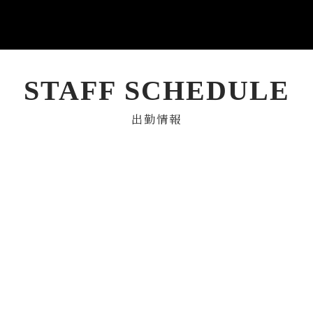
STAFF SCHEDULE
出勤情報