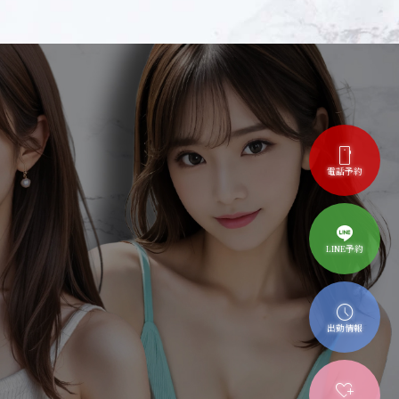
smartphone
電話予約
LINE予約
schedule
出勤情報
heart_plus