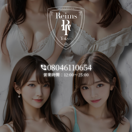
08046110654
phone_in_talk
営業時間：12:00～25:00