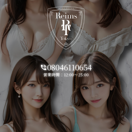
08046110654
phone_in_talk
営業時間：12:00～25:00